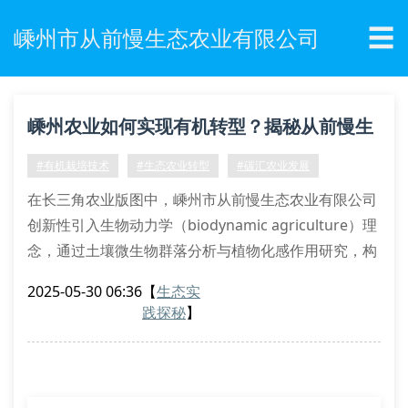
☰
嵊州市从前慢生态农业有限公司
嵊州农业如何实现有机转型？揭秘从前慢生
态的可持续模式
#有机栽培技术
#生态农业转型
#碳汇农业发展
在长三角农业版图中，嵊州市从前慢生态农业有限公司
创新性引入生物动力学（biodynamic agriculture）理
念，通过土壤微生物群落分析与植物化感作用研究，构
建出独特的农业生态系统。公司研发团队采用高通量测
2025-05-30 06:36
【
生态实
序技术对耕作层进行宏基因组分析，精准调控腐殖质含
践探秘
】
量与碳氮比，使土壤有机质含量稳定在4.8g/kg以上。
农艺技术创新体系
本企业独创的”三阶式土壤修复法”包含蚯蚓垂直迁移诱
导技术、生物