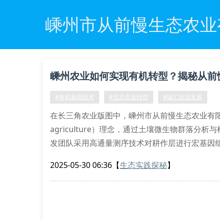
嵊州市从前慢生态农业
嵊州农业如何实现有机转型？揭秘从前
#有机栽培技术
#生态农业转型
#碳汇农业发展
在长三角农业版图中，嵊州市从前慢生态农业有限公司
agriculture）理念，通过土壤微生物群落
发团队采用高通量测序技术对耕作层进行宏基因
量稳定在4.8g/kg以上。
2025-05-30 06:36
【
生态实践探秘
】
农艺技术创新体系
本企业独创的”三阶式土壤修复法”包含蚯蚓垂直