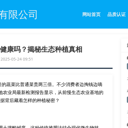
有限公司
网站首页
品质认证
健康吗？揭秘生态种植真相
25-05-24 09:51
标签的蔬菜比普通菜贵两三倍。不少消费者边掏钱边嘀
地农业局最新检测报告显示，从前慢生态农业基地的
数据背后藏着怎样的种植秘密？
理土壤酸碱度。这种传统堆肥法结合现代微生物技